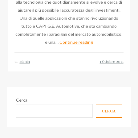
alla tecnologia che quotidianamente si evolve e cerca di
aiutare il più possibile l’accuratezza degli investimenti.
Una di quelle applicazioni che stanno rivoluzionando
tutto è CAPI G.E. Automotive, che sta cambiando
completamente i paradigmi del mercato automobilistico:
Quei
è una…
Continue reading
terreni
del
di:
admin
digitale
con
Emanuele
Forte
4.0
Cerca
a
CERCA
Borgarello
in
Pavia