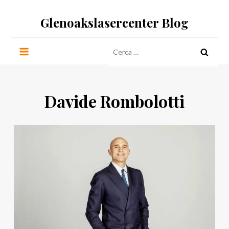
Salta
Glenoakslasercenter Blog
al
contenuto
Ricerca
per:
Davide Rombolotti