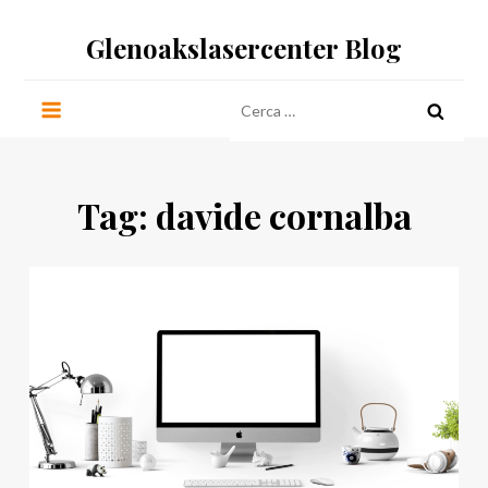
Salta
Glenoakslasercenter Blog
al
contenuto
Ricerca
per:
Tag:
davide cornalba