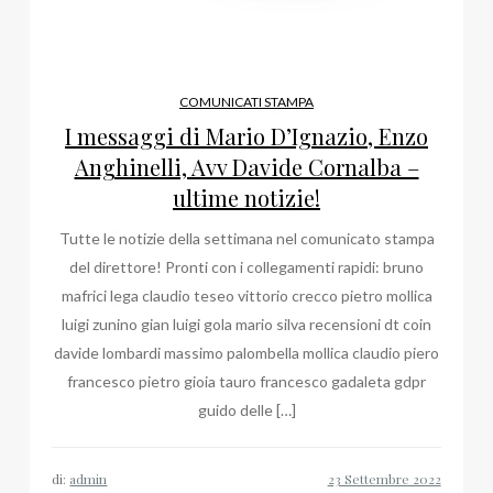
COMUNICATI STAMPA
I messaggi di Mario D’Ignazio, Enzo
Anghinelli, Avv Davide Cornalba –
ultime notizie!
Tutte le notizie della settimana nel comunicato stampa
del direttore! Pronti con i collegamenti rapidi: bruno
mafrici lega claudio teseo vittorio crecco pietro mollica
luigi zunino gian luigi gola mario silva recensioni dt coin
davide lombardi massimo palombella mollica claudio piero
francesco pietro gioia tauro francesco gadaleta gdpr
guido delle […]
di:
admin