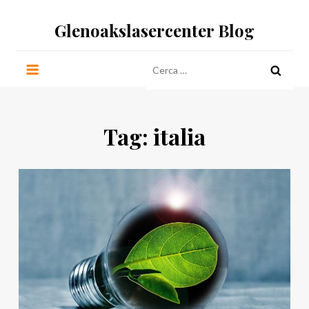
Salta
Glenoakslasercenter Blog
al
contenuto
Ricerca
per:
Tag:
italia