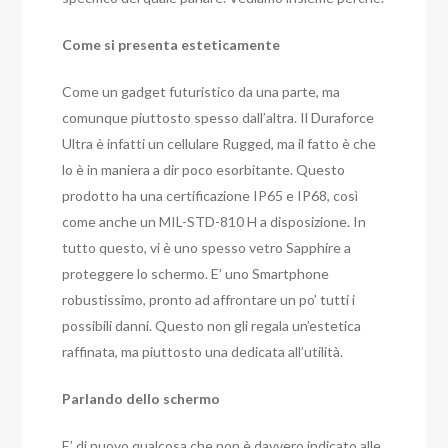
Come si presenta esteticamente
Come un gadget futuristico da una parte, ma
comunque piuttosto spesso dall’altra. Il Duraforce
Ultra è infatti un cellulare Rugged, ma il fatto è che
lo è in maniera a dir poco esorbitante. Questo
prodotto ha una certificazione IP65 e IP68, così
come anche un MIL-STD-810 H a disposizione. In
tutto questo, vi è uno spesso vetro Sapphire a
proteggere lo schermo. E’ uno Smartphone
robustissimo, pronto ad affrontare un po’ tutti i
possibili danni. Questo non gli regala un’estetica
raffinata, ma piuttosto una dedicata all’utilità.
Parlando dello schermo
E’ di nuovo qualcosa che non è davvero indicato alle