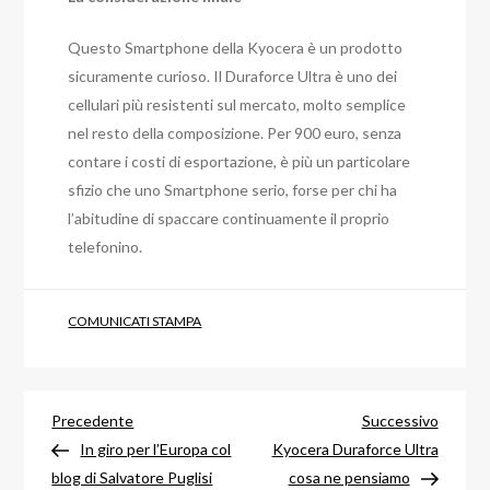
Questo Smartphone della Kyocera è un prodotto
sicuramente curioso. Il Duraforce Ultra è uno dei
cellulari più resistenti sul mercato, molto semplice
nel resto della composizione. Per 900 euro, senza
contare i costi di esportazione, è più un particolare
sfizio che uno Smartphone serio, forse per chi ha
l’abitudine di spaccare continuamente il proprio
telefonino.
COMUNICATI STAMPA
Navigazione
Articolo
Articol
Precedente
Successivo
precedente
success
In giro per l’Europa col
Kyocera Duraforce Ultra
articoli
blog di Salvatore Puglisi
cosa ne pensiamo