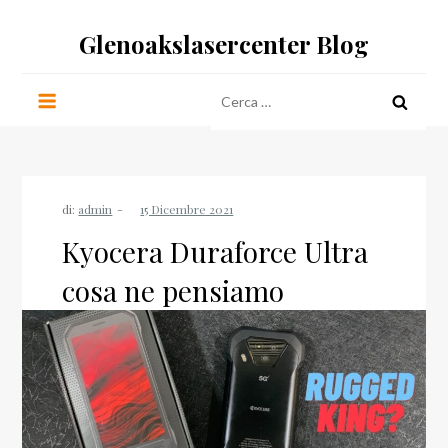
Salta
Glenoakslasercenter Blog
al
contenuto
Ricerca
per:
di:
admin
Kyocera Duraforce Ultra
cosa ne pensiamo