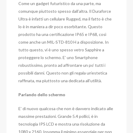
Come un gadget futuristico da una parte, ma
comunque piuttosto spesso dall’altra. Il Duraforce
Ultra è infatti un cellulare Rugged, ma il fatto è che
lo è in maniera a dir poco esorbitante. Questo
prodotto ha una certificazione IP65 e IP68, così
come anche un MIL-STD-810 H a disposizione. In
tutto questo, vi è uno spesso vetro Sapphire a
proteggere lo schermo. E’ uno Smartphone
robustissimo, pronto ad affrontare un po’ tutti i
possibili danni. Questo non gli regala un’estetica
raffinata, ma piuttosto una dedicata all’utilità.
Parlando dello schermo
E’ di nuovo qualcosa che non è davvero indicato alle
massime prestazioni. Grande 5.4 pollici, è in
tecnologia IPS LCD e mostra una risoluzione da
1080 x 2160. Insomma il minimo essenziale per non