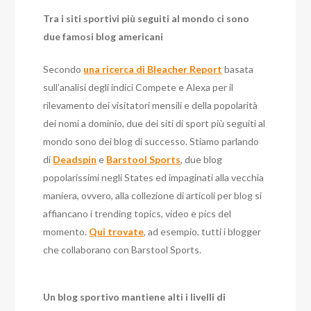
Tra i siti sportivi più seguiti al mondo ci sono
due famosi blog americani
Secondo
una ricerca di Bleacher Report
basata
sull’analisi degli indici Compete e Alexa per il
rilevamento dei visitatori mensili e della popolarità
dei nomi a dominio, due dei siti di sport più seguiti al
mondo sono dei blog di successo. Stiamo parlando
di
Deadspin
e
Barstool Sports
, due blog
popolarissimi negli States ed impaginati alla vecchia
maniera, ovvero, alla collezione di articoli per blog si
affiancano i trending topics, video e pics del
momento.
Qui trovate
, ad esempio, tutti i blogger
che collaborano con Barstool Sports.
Un blog sportivo mantiene alti i livelli di