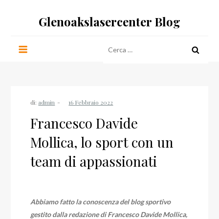
Salta
Glenoakslasercenter Blog
al
contenuto
Ricerca
per:
di:
admin
Francesco Davide
Mollica, lo sport con un
team di appassionati
Abbiamo fatto la conoscenza del blog sportivo
gestito dalla redazione di Francesco Davide Mollica,