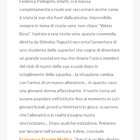
Federica Pellegrini, infatti, si è messa
completamente a nudo per raccontare anche come
è stata la sua vita fuori dalla piscina. Impossibile,
sempre in tema di storie vere, non citare “Water
Boys”. Ispirata a una storia vera, questa commedia
diretta da Shinobu Yaguchi racconta l’avventura di
uno studente delle superiori che sogna di diventare
un grande nuotatore ma che rimane l’unico membro
del club di nuoto della sua scuola dopo lo
scioglimento della squadra… la situazione cambia
con l’arrivo di un nuovo allenatore… in questo caso
una giovane donna affascinante. Il nuoto torna ad
essere popolare nell’istituto fino al momento in cui i
giovani liceali, pronti a rimettersi in gioco, scoprono
che l’allenatrice in realtà insegna nuoto
sincronizzato… Dopo qualche esitazione, finiranno
per lanciarsi nell’avventura. Infine, conclude
Francesco Davide Mollica
, “Agua” è un film diretto