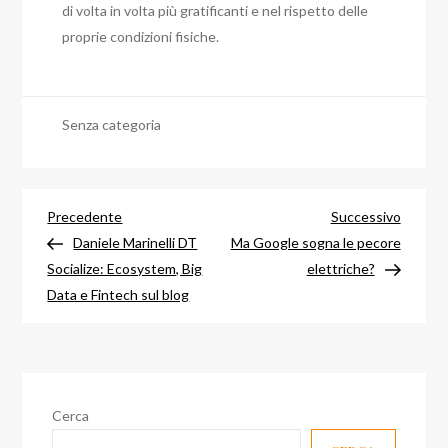
di volta in volta più gratificanti e nel rispetto delle
proprie condizioni fisiche.
Senza categoria
Navigazione
Articolo
Articol
Precedente
Successivo
precedente
success
Daniele Marinelli DT
Ma Google sogna le pecore
articoli
Socialize: Ecosystem, Big
elettriche?
Data e Fintech sul blog
Cerca