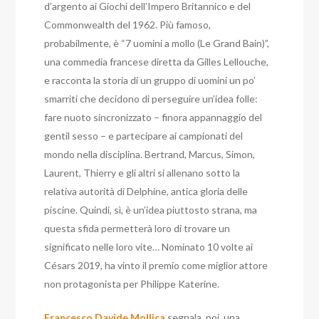
d’argento ai Giochi dell’Impero Britannico e del
Commonwealth del 1962. Più famoso,
probabilmente, è “7 uomini a mollo (Le Grand Bain)”,
una commedia francese diretta da Gilles Lellouche,
e racconta la storia di un gruppo di uomini un po’
smarriti che decidono di perseguire un’idea folle:
fare nuoto sincronizzato – finora appannaggio del
gentil sesso – e partecipare ai campionati del
mondo nella disciplina. Bertrand, Marcus, Simon,
Laurent, Thierry e gli altri si allenano sotto la
relativa autorità di Delphine, antica gloria delle
piscine. Quindi, sì, è un’idea piuttosto strana, ma
questa sfida permetterà loro di trovare un
significato nelle loro vite… Nominato 10 volte ai
Césars 2019, ha vinto il premio come miglior attore
non protagonista per Philippe Katerine.
Francesco Davide Mollica
segnala, poi, una