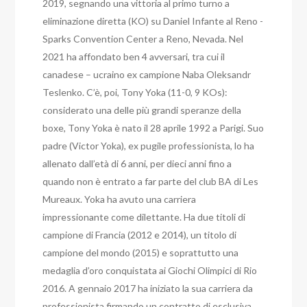
2019, segnando una vittoria al primo turno a
eliminazione diretta (KO) su Daniel Infante al Reno -
Sparks Convention Center a Reno, Nevada. Nel
2021 ha affondato ben 4 avversari, tra cui il
canadese – ucraino ex campione Naba Oleksandr
Teslenko. C’è, poi, Tony Yoka (11-0, 9 KOs):
considerato una delle più grandi speranze della
boxe, Tony Yoka è nato il 28 aprile 1992 a Parigi. Suo
padre (Victor Yoka), ex pugile professionista, lo ha
allenato dall’età di 6 anni, per dieci anni fino a
quando non è entrato a far parte del club BA di Les
Mureaux. Yoka ha avuto una carriera
impressionante come dilettante.
Ha due titoli di
campione di Francia (2012 e 2014), un titolo di
campione del mondo (2015) e soprattutto una
medaglia d’oro conquistata ai Giochi Olimpici di Rio
2016. A gennaio 2017 ha iniziato la sua carriera da
professionista firmando un contratto di esclusiva