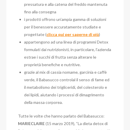
pressatura e alla catena del freddo mantenuta
fino alla consegna
i prodotti offrono un’ampia gamma di soluzioni
per il benessere accuratamente studiate e
progettate (
clicca qui per saperne di più
)
appartengono ad una linea di programmi Detox
formulati dai nutrizionisti, in particolare, l’azienda
estrae i succhi di frutta senza alterare le
proprietà benefiche e nutritive.
grazie al mix di cassia nomame, garcinia e caffè
verde, il Babasucco controlal il senso di fame ed
il metabolismo dei trigliceridi, del colesterolo e
dei lipidi, aiutando i processi di dimagrimento
della massa corporea.
Tutte le volte che hanno parlato del Babasucco:
MARIECLAIRE
(15 marzo 2019), “La dieta detox di