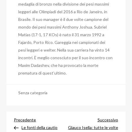
medaglia di bronzo nella divisione dei pesi massimi
leggeri alle Olimpiadi del 2016 a Rio de Janeiro, in
Brasile. Il suo manager è il due volte campione del
mondo dei pesi massimi Anthony Joshua. Subriel
Matias (17-1, 17 KOs) è nato il 31 marzo 1992 a
Fajardo, Porto Rico. Gareggia nei campionati dei
pesi leggeri e welter. Nella sua carriera ha vinto 14
incontri. È meglio conosciuto per il suo incontro con
Maxim Dadashev, che ha provocato la morte
prematura di quest’ultimo.
Senza categoria
Navigazione
Articolo
Articol
Precedente
Successivo
precedente
success
Le fonti della cautio
Glauco Isella: tutte le volte