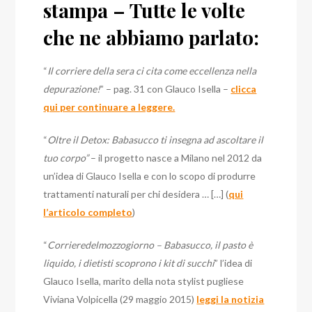
stampa – Tutte le volte
che ne abbiamo parlato:
“
Il corriere della sera ci cita come eccellenza nella
depurazione!
” – pag. 31 con Glauco Isella –
clicca
qui per continuare a leggere.
“
Oltre il Detox: Babasucco ti insegna ad ascoltare il
tuo corpo”
– il progetto nasce a Milano nel 2012 da
un’idea di Glauco Isella e con lo scopo di produrre
trattamenti naturali per chi desidera … […] (
qui
l’articolo completo
)
“
Corrieredelmozzogiorno – Babasucco, il pasto è
liquido, i dietisti scoprono i kit di succhi
” l’idea di
Glauco Isella, marito della nota stylist pugliese
Viviana Volpicella (29 maggio 2015)
leggi la notizia