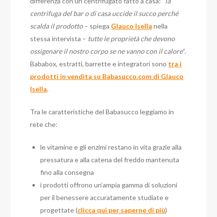
differenza con un centrifugato fatto a casa: “
la
centrifuga del bar o di casa uccide il succo perché
scalda il prodotto
– spiega
Glauco Isella
nella
stessa intervista –
tutte le proprietà che devono
ossigenare il nostro corpo se ne vanno con il calore
“.
Bababox, estratti, barrette e integratori sono
tra i
prodotti in vendita su Babasucco.com di Glauco
Isella
.
Tra le caratteristiche del Babasucco leggiamo in
rete che:
le vitamine e gli enzimi restano in vita grazie alla
pressatura e alla catena del freddo mantenuta
fino alla consegna
i prodotti offrono un’ampia gamma di soluzioni
per il benessere accuratamente studiate e
progettate (
clicca qui per saperne di più
)