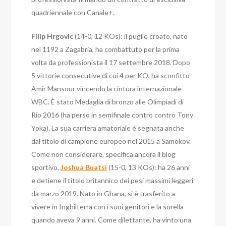
quadriennale con Canale+.
Filip Hrgovic
(14-0, 12 KOs): il pugile croato, nato
nel 1192 a Zagabria, ha combattuto per la prima
volta da professionista il 17 settembre 2018. Dopo
5 vittorie consecutive di cui 4 per KO, ha sconfitto
Amir Mansour vincendo la cintura internazionale
WBC. È stato Medaglia di bronzo alle Olimpiadi di
Rio 2016 (ha perso in semifinale contro contro Tony
Yoka). La sua carriera amatoriale è segnata anche
dal titolo di campione europeo nel 2015 a Samokov.
Come non considerare, specifica ancora
il blog
sportivo
,
Joshua Buatsi
(15-0, 13 KOs): ha 26 anni
e detiene il titolo britannico dei pesi massimi leggeri
da marzo 2019. Nato in Ghana, si è trasferito a
vivere in Inghilterra con i suoi genitori e la sorella
quando aveva 9 anni. Come dilettante, ha vinto una