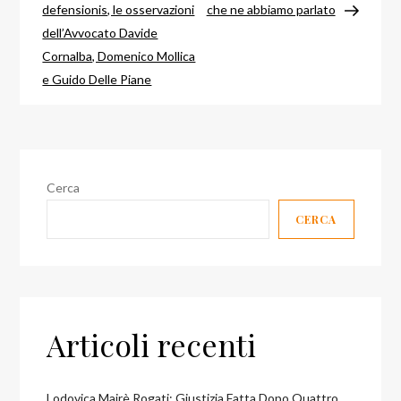
articoli
defensionis, le osservazioni
che ne abbiamo parlato
dell’Avvocato Davide
Cornalba, Domenico Mollica
e Guido Delle Piane
Cerca
CERCA
Articoli recenti
Lodovica Mairè Rogati: Giustizia Fatta Dopo Quattro