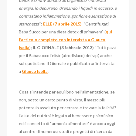
detox e skinny donano all’organismo rinnovata
energia, lo depurano, drenando i liquidi in eccesso, e
contrastano infiammazione, gonfiore e sensazione di
stanchezza
“;
ELLE (7 aprile 2015)
, “Centrifugati
Baba Succo per una dieta detox di primavera” (
qui
l’articolo completo con intervista a Glauco
Isella
);
IL GIORNALE (3 febbraio 2013)
“Tutti pazzi
per il Babasucco l’elisir (afrodisiaco) dei vip”, anche
sul quotidiano Il Giornale è pubblicata un’intervista
a
Glauco Isella
.
Cosa si intende per equilibrio nell’alimentazione, se
non, sotto un certo punto di vista, il mezzo più
potente in assoluto per cercare e trovare la felicità?
L’atto del nutrirsi è legato al benessere psicofisico
ed il concetto di “armonia alimentare” è ancora oggi
al centro di numerosi studi e progetti di ricerca da