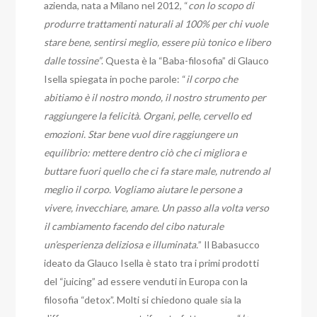
azienda, nata a Milano nel 2012, “
con lo scopo di
produrre trattamenti naturali al 100% per chi vuole
stare bene, sentirsi meglio, essere più tonico e libero
dalle tossine”
. Questa è la “Baba-filosofia” di Glauco
Isella spiegata in poche parole: “
il corpo che
abitiamo è il nostro mondo, il nostro strumento per
raggiungere la felicità. Organi, pelle, cervello ed
emozioni. Star bene vuol dire raggiungere un
equilibrio: mettere dentro ciò che ci migliora e
buttare fuori quello che ci fa stare male, nutrendo al
meglio il corpo. Vogliamo aiutare le persone a
vivere, invecchiare, amare. Un passo alla volta verso
il cambiamento facendo del cibo naturale
un’esperienza deliziosa e illuminata.
” Il Babasucco
ideato da Glauco Isella è stato tra i primi prodotti
del “juicing” ad essere venduti in Europa con la
filosofia “detox”. Molti si chiedono quale sia la