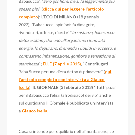
Babasucco”, “
zero gonfiore, ma si fa leggermente più
spesso pipì
” (
clicca qui per leggere l’articolo
completo
);
L’ECO DI MILANO
(18 gennaio
2022), “Babasucco, opinioni: fa dimagrire,
rivenditori, offerte, ricette” “
in sostanza, babasucco
detox e skinny donano all’organismo rinnovata
energia, lo depurano, drenando i liquidi in eccesso, e
contrastano infiammazione, gonfiore e sensazione di
stanchezza
“;
ELLE (7 aprile 2015)
, “Centrifugati
Baba Succo per una dieta detox di primavera” (
qui
l’articolo completo con intervista a Glauco
Isella
);
IL GIORNALE (3 febbraio 2013)
“Tutti pazzi
per il Babasucco l’elisir (afrodisiaco) dei vip”, anche
sul quotidiano Il Giornale è pubblicata un’intervista
a
Glauco Isella
.
Cosa si intende per equilibrio nell’alimentazione, se