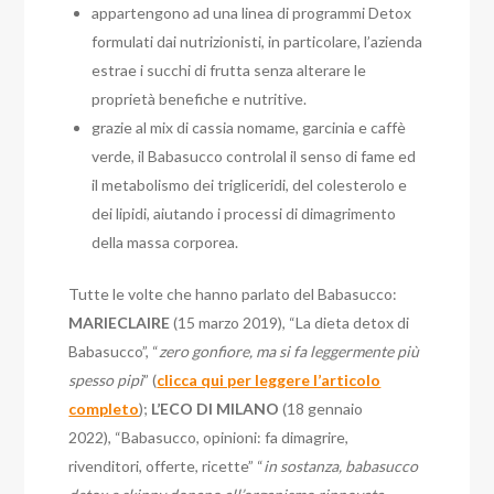
appartengono ad una linea di programmi Detox
formulati dai nutrizionisti, in particolare, l’azienda
estrae i succhi di frutta senza alterare le
proprietà benefiche e nutritive.
grazie al mix di cassia nomame, garcinia e caffè
verde, il Babasucco controlal il senso di fame ed
il metabolismo dei trigliceridi, del colesterolo e
dei lipidi, aiutando i processi di dimagrimento
della massa corporea.
Tutte le volte che hanno parlato del Babasucco:
MARIECLAIRE
(15 marzo 2019), “La dieta detox di
Babasucco”, “
zero gonfiore, ma si fa leggermente più
spesso pipì
” (
clicca qui per leggere l’articolo
completo
);
L’ECO DI MILANO
(18 gennaio
2022), “Babasucco, opinioni: fa dimagrire,
rivenditori, offerte, ricette” “
in sostanza, babasucco