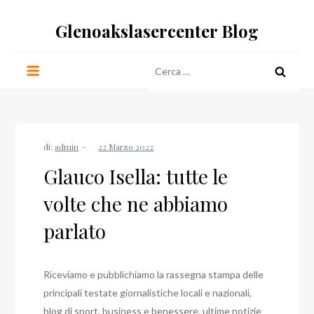
Salta
Glenoakslasercenter Blog
al
contenuto
Ricerca
per:
di:
admin
Glauco Isella: tutte le
volte che ne abbiamo
parlato
Riceviamo e pubblichiamo la rassegna stampa delle
principali testate giornalistiche locali e nazionali,
blog di sport, business e benessere, ultime notizie