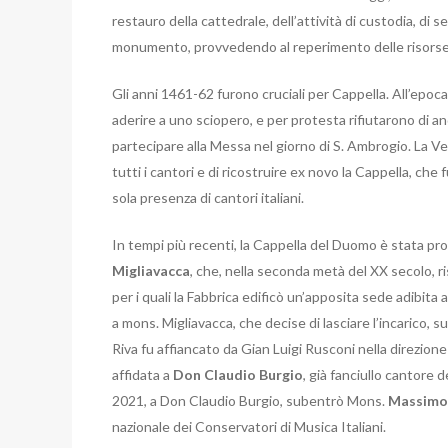
restauro della cattedrale, dell’attività di custodia, di se
monumento, provvedendo al reperimento delle risorse
Gli anni 1461-62 furono cruciali per Cappella. All’epoca,
aderire a uno sciopero, e per protesta rifiutarono di an
partecipare alla Messa nel giorno di S. Ambrogio. La Ve
tutti i cantori e di ricostruire ex novo la Cappella, che
sola presenza di cantori italiani.
In tempi più recenti, la Cappella del Duomo è stata pro
Migliavacca
, che, nella seconda metà del XX secolo, ri
per i quali la Fabbrica edificò un’apposita sede adibita
a mons. Migliavacca, che decise di lasciare l’incarico, 
Riva fu affiancato da Gian Luigi Rusconi nella direzione
affidata a
Don Claudio Burgio
, già fanciullo cantore 
2021, a Don Claudio Burgio, subentrò Mons.
Massimo
nazionale dei Conservatori di Musica Italiani.