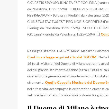
CÆLESTIS SPONSO IUNCTA EST ECCLESIA (canto amb
da Palestrina, 1525−1594) – IUXTA VESTIBULUM ET 
HEBRÆORUM – (Giovanni Pierluigi da Palestrina, 1
CHRISTUS FACTUS EST PRO NOBIS OBEDIENS (Felic
Pierluigi da Palestrina, 1525−1594) – SEPULTO DOM
(Giovanni Pierluigi da Palestrina, 1525−1594) […]
Conti
Rassegna stampa TGCOM,
Mons. Massimo Palombel
Continua a leggere qui sul sito del TGCOM
. Nell’a
16 tutti i visitatori del Duomo di Milano potranno asco
del più grande strumento a canne (circa 15.800) d’Itali
una revisione generale ed ammodernato con l’installaz
strumento.
Oggi la Cappella Musicale del Duomo è
nelle festività, accompagna la celebrazione eucaristi
settore, le voci del coro virile si incontrano tra grande
Il Duomo di Milano è rip