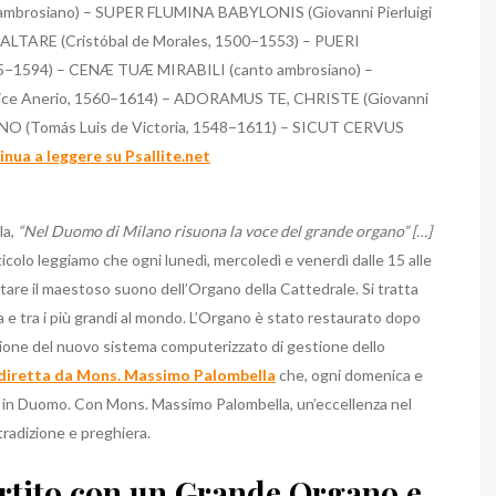
rosiano) – SUPER FLUMINA BABYLONIS (Giovanni Pierluigi
ALTARE (Cristóbal de Morales, 1500−1553) – PUERI
525−1594) – CENÆ TUÆ MIRABILI (canto ambrosiano) –
e Anerio, 1560−1614) – ADORAMUS TE, CHRISTE (Giovanni
INO (Tomás Luis de Victoria, 1548−1611) – SICUT CERVUS
nua a leggere su Psallite.net
la,
“Nel Duomo di Milano risuona la voce del grande organo” […]
rticolo leggiamo che ogni lunedì, mercoledì e venerdì dalle 15 alle
ltare il maestoso suono dell’Organo della Cattedrale. Si tratta
a e tra i più grandi al mondo. L’Organo è stato restaurato dopo
ione del nuovo sistema computerizzato di gestione dello
 diretta da Mons. Massimo Palombella
che, ogni domenica e
ca in Duomo. Con Mons. Massimo Palombella, un’eccellenza nel
 tradizione e preghiera.
artito con un Grande Organo e