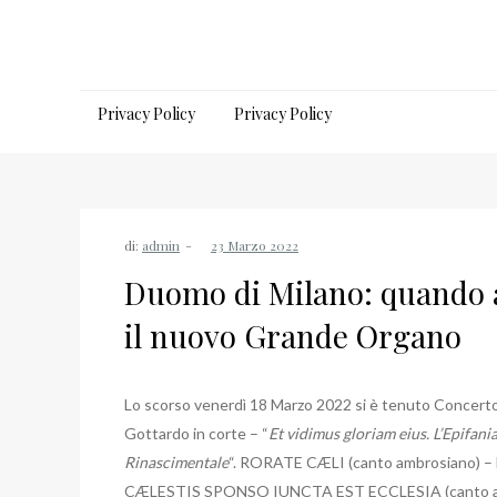
Salta
al
contenuto
Privacy Policy
Privacy Policy
di:
admin
Duomo di Milano: quando 
il nuovo Grande Organo
Lo scorso venerdì 18 Marzo 2022 si è tenuto Concerto 
Gottardo in corte – “
Et vidimus gloriam eius. L’Epifani
Rinascimentale
“. RORATE CÆLI (canto ambrosiano) 
CÆLESTIS SPONSO IUNCTA EST ECCLESIA (canto amb