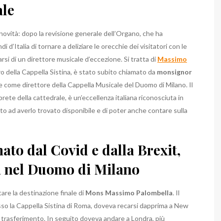
ale
novità: dopo la revisione generale dell’Organo, che ha
 d’Italia di tornare a deliziare le orecchie dei visitatori con le
rsi di un direttore musicale d’eccezione.
Si tratta di
Massimo
oro della Cappella Sistina, è stato subito chiamato da
monsignor
te come direttore della Cappella Musicale del Duomo di Milano.
Il
te della cattedrale, è un’eccellenza italiana riconosciuta in
ato ad averlo trovato disponibile e di poter anche contare sulla
to dal Covid e dalla Brexit,
a nel Duomo di Milano
tare la destinazione finale di
Mons
Massimo Palombella
.
Il
resso la Cappella Sistina di Roma, doveva recarsi dapprima a New
o trasferimento.
In seguito doveva andare a Londra, più