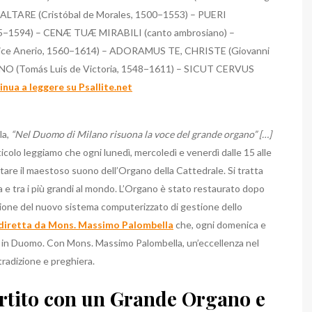
ALTARE (Cristóbal de Morales, 1500−1553) – PUERI
525−1594) – CENÆ TUÆ MIRABILI (canto ambrosiano) –
e Anerio, 1560−1614) – ADORAMUS TE, CHRISTE (Giovanni
INO (Tomás Luis de Victoria, 1548−1611) – SICUT CERVUS
nua a leggere su Psallite.net
la,
“Nel Duomo di Milano risuona la voce del grande organo” […]
rticolo leggiamo che ogni lunedì, mercoledì e venerdì dalle 15 alle
ltare il maestoso suono dell’Organo della Cattedrale. Si tratta
a e tra i più grandi al mondo. L’Organo è stato restaurato dopo
ione del nuovo sistema computerizzato di gestione dello
 diretta da Mons. Massimo Palombella
che, ogni domenica e
ca in Duomo. Con Mons. Massimo Palombella, un’eccellenza nel
 tradizione e preghiera.
artito con un Grande Organo e