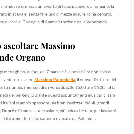
si è messo di mezzo un evento di forza maggiore a fermarlo: la
to in scena e, senza fare uso di mezze misure, lo ha cercato,
ttore di coro al Consiglio di Amministrazione della Veneranda
 ascoltare Massimo
ande Organo
 meneghino, quindi, dal 7 marzo c’è la possibilità non solo di
di vedere in azione
Massimo Palombella
, il nuovo direttore del
ti i lunedì, i mercoledì e i venerdì, dalle 15.00 alle 16.00, fatta
unedì dell’Angelo.
Durante questi appuntamenti musicali ci sarà
 italiani di ampio spessore, sia brani realizzati dai più grandi
,
Dupré
e
Franck
.
Un’occasione, più unica che rara, per lasciarsi
are dalle atmosfere che saranno evocate da Palombella.