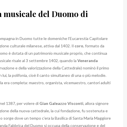
la musicale del Duomo di
ompagna in Duomo tutte le domeniche l’Eucarestia Capitolare
tuzione culturale milanese, attiva dal 1402. Il
coro
, formato da
uomo è dotata di un patrimonio musicale proprio, che continua
sicale risale al 3 settembre 1402, quando la
Veneranda
rvazione e della valorizzazione della Cattedrale) nominò il primo
ui, la polifonia, cioè il canto simultaneo di una o più melodie.
lla era completa: maestro, organista, vicemaestro, cantori adulti
nel 1387, per volere di
Gian Galeazzo Visconti
, allora signore
ruzione della nuova cattedrale, la cui fondazione, fu sostenuta e
o sorge dove un tempo c’era la Basilica di Santa Maria Maggiore
anda Fabbrica del Duomo si occupa della conservazione e del