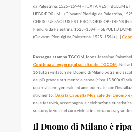
da Palestrina, 1525−1594) – IUXTA VESTIBULUM ET 
HEBRÆORUM – (Giovanni Pierluigi da Palestrina, 1
CHRISTUS FACTUS EST PRO NOBIS OBEDIENS (Felic
Pierluigi da Palestrina, 1525−1594) – SEPULTO DOM
(Giovanni Pierluigi da Palestrina, 1525−1594) […]
Conti
Rassegna stampa TGCOM,
Mons. Massimo Palombel
Continua a leggere qui sul sito del TGCOM
. Nell’a
16 tutti i visitatori del Duomo di Milano potranno asco
del più grande strumento a canne (circa 15.800) d’Itali
una revisione generale ed ammodernato con l’installaz
strumento.
Oggi la Cappella Musicale del Duomo è
nelle festività, accompagna la celebrazione eucaristi
settore, le voci del coro virile si incontrano tra grande
Il Duomo di Milano è rip