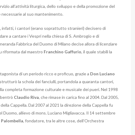
rvizio all’attività liturgica, dello sviluppo e della promozione del
 necessarie al suo mantenimento.
 infatti, i cantori (erano soprattutto stranieri) decisero di
dare a cantare i Vespri nella chiesa di S. Ambrogio e di
neranda Fabbrica del Duomo di Milano decise allora di licenziare
 fu riformata dal maestro
Franchino Gaffurio
, il quale stabilì la
tagonista di un periodo ricco e proficuo, grazie a
Don Luciano
strutturò la schola dei fanciulli, portandola a quaranta cantori,
 alla completa formazione culturale e musicale dei pueri.
Nel 1998
subentrò
Claudio
Riva
, che rimase in carica fino al 2004. Dal 2005,
 della Cappella.
Dal 2007 al 2021 la direzione della Cappella fu
del Duomo, allievo di mons. Luciano Migliavacca. Il 14 settembre
 Palombella
, fondatore, tra le altre cose, dell’Orchestra