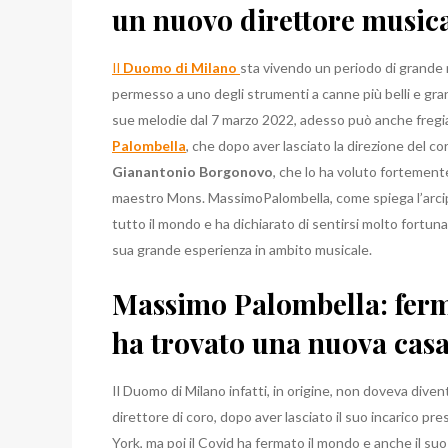
un nuovo direttore music
Il
Duomo di Milano
sta vivendo un periodo di grande 
permesso a uno degli strumenti a canne più belli e grandi
sue melodie dal 7 marzo 2022, adesso può anche fregia
Palombella
, che dopo aver lasciato la direzione del c
Gianantonio Borgonovo
, che lo ha voluto fortemen
maestro Mons. MassimoPalombella, come spiega l’arcipre
tutto il mondo e ha dichiarato di sentirsi molto fortun
sua grande esperienza in ambito musicale.
Massimo Palombella: ferma
ha trovato una nuova cas
Il Duomo di Milano infatti, in origine, non doveva diven
direttore di coro, dopo aver lasciato il suo incarico p
York, ma poi il Covid ha fermato il mondo e anche il su