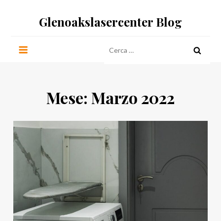
Salta
Glenoakslasercenter Blog
al
contenuto
Ricerca
per:
Mese:
Marzo 2022