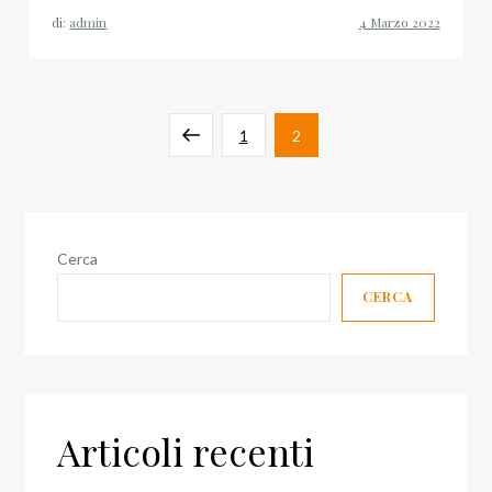
di:
admin
Paginazione
Pagina
Pagina
Pagina
1
2
degli
precedente
articoli
Cerca
CERCA
Articoli recenti