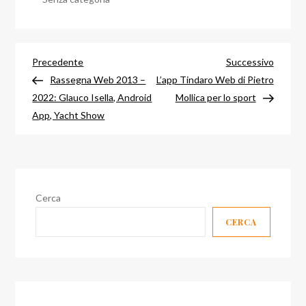
Navigazione
Articolo
Articol
Precedente
Successivo
precedente
success
Rassegna Web 2013 –
L’app Tindaro Web di Pietro
articoli
2022: Glauco Isella, Android
Mollica per lo sport
App, Yacht Show
Cerca
CERCA