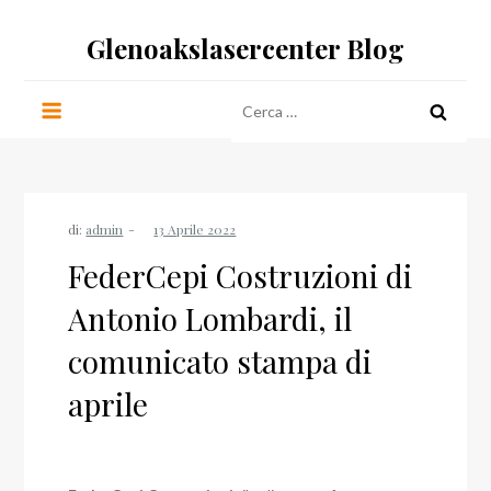
Salta
Glenoakslasercenter Blog
al
contenuto
Ricerca
per:
di:
admin
FederCepi Costruzioni di
Antonio Lombardi, il
comunicato stampa di
aprile