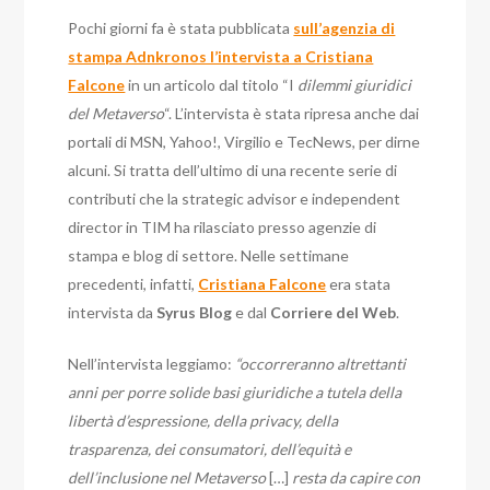
Pochi giorni fa è stata pubblicata
sull’agenzia di
stampa Adnkronos l’intervista a Cristiana
Falcone
in un articolo dal titolo “I
dilemmi giuridici
del Metaverso
“. L’intervista è stata ripresa anche dai
portali di MSN, Yahoo!, Virgilio e TecNews, per dirne
alcuni. Si tratta dell’ultimo di una recente serie di
contributi che la strategic advisor e independent
director in TIM ha rilasciato presso agenzie di
stampa e blog di settore. Nelle settimane
precedenti, infatti,
Cristiana Falcone
era stata
intervista da
Syrus Blog
e dal
Corriere del Web
.
Nell’intervista leggiamo:
“occorreranno altrettanti
anni per porre solide basi giuridiche a tutela della
libertà d’espressione, della privacy, della
trasparenza, dei consumatori, dell’equità e
dell’inclusione nel Metaverso
[…]
resta da capire con