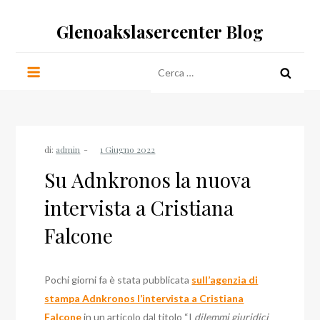
Salta
Glenoakslasercenter Blog
al
contenuto
Ricerca
per:
di:
admin
Su Adnkronos la nuova
intervista a Cristiana
Falcone
Pochi giorni fa è stata pubblicata
sull’agenzia di
stampa Adnkronos l’intervista a Cristiana
Falcone
in un articolo dal titolo “I
dilemmi giuridici