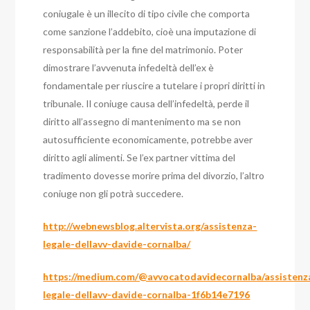
coniugale è un illecito di tipo civile che comporta
come sanzione l’addebito, cioè una imputazione di
responsabilità per la fine del matrimonio.
Poter
dimostrare l’avvenuta infedeltà dell’ex è
fondamentale per riuscire a tutelare i propri diritti in
tribunale.
Il coniuge causa dell’infedeltà, perde il
diritto all’assegno di mantenimento ma se non
autosufficiente economicamente, potrebbe aver
diritto agli alimenti.
Se l’ex partner vittima del
tradimento dovesse morire prima del divorzio, l’altro
coniuge non gli potrà succedere.
http://webnewsblog.altervista.org/assistenza-
legale-dellavv-davide-cornalba/
https://medium.com/@avvocatodavidecornalba/assistenz
legale-dellavv-davide-cornalba-1f6b14e7196