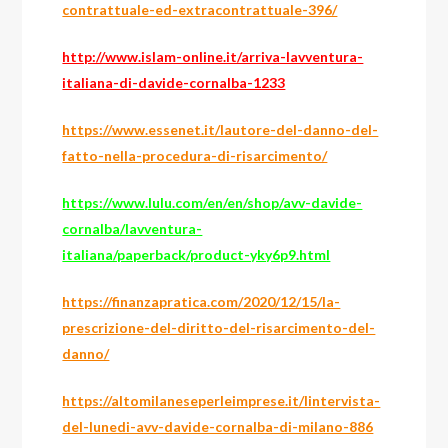
contrattuale-ed-extracontrattuale-396/
http://www.islam-online.it/arriva-lavventura-
italiana-di-davide-cornalba-1233
https://www.essenet.it/lautore-del-danno-del-
fatto-nella-procedura-di-risarcimento/
https://www.lulu.com/en/en/shop/avv-davide-
cornalba/lavventura-
italiana/paperback/product-yky6p9.html
https://finanzapratica.com/2020/12/15/la-
prescrizione-del-diritto-del-risarcimento-del-
danno/
https://altomilaneseperleimprese.it/lintervista-
del-lunedi-avv-davide-cornalba-di-milano-886