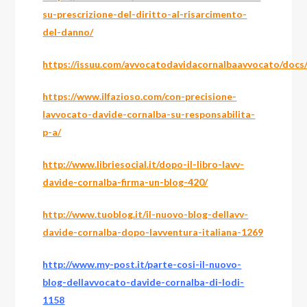
su-prescrizione-del-diritto-al-risarcimento-
del-danno/
https://issuu.com/avvocatodavidacornalbaavvocato/docs/
https://www.ilfazioso.com/con-precisione-
lavvocato-davide-cornalba-su-responsabilita-
p-a/
http://www.libriesocial.it/dopo-il-libro-lavv-
davide-cornalba-firma-un-blog-420/
http://www.tuoblog.it/il-nuovo-blog-dellavv-
davide-cornalba-dopo-lavventura-italiana-1269
http://www.my-post.it/parte-cosi-il-nuovo-
blog-dellavvocato-davide-cornalba-di-lodi-
1158