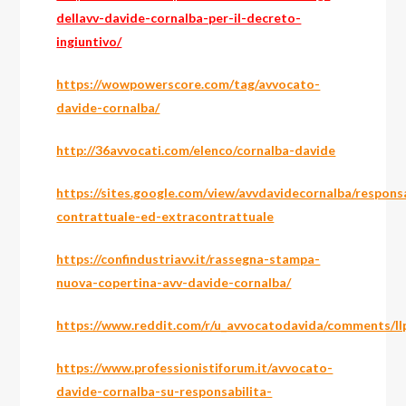
dellavv-davide-cornalba-per-il-decreto-
ingiuntivo/
https://wowpowerscore.com/tag/avvocato-
davide-cornalba/
http://36avvocati.com/elenco/cornalba-davide
https://sites.google.com/view/avvdavidecornalba/respon
contrattuale-ed-extracontrattuale
https://confindustriavv.it/rassegna-stampa-
nuova-copertina-avv-davide-cornalba/
https://www.reddit.com/r/u_avvocatodavida/comments/llp
https://www.professionistiforum.it/avvocato-
davide-cornalba-su-responsabilita-