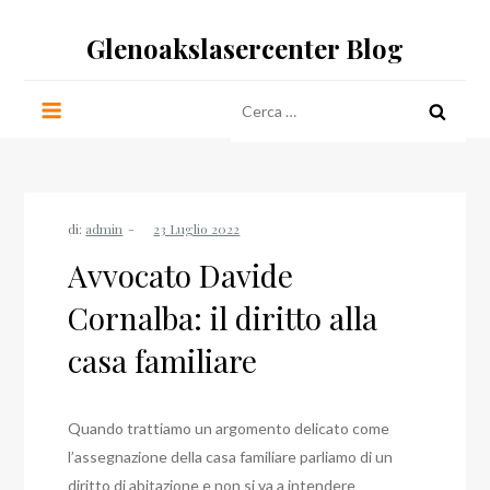
Salta
Glenoakslasercenter Blog
al
contenuto
Ricerca
per:
di:
admin
Avvocato Davide
Cornalba: il diritto alla
casa familiare
Quando trattiamo un argomento delicato come
l’assegnazione della casa familiare parliamo di un
diritto di abitazione e non si va a intendere