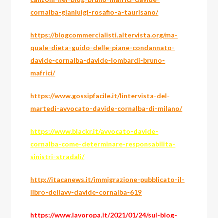
cornalba-gianluigi-rosafio-a-taurisano/
https://blogcommercialisti.altervista.org/ma-
quale-dieta-guido-delle-piane-condannato-
davide-cornalba-davide-lombardi-bruno-
mafrici/
https://www.gossipfacile.it/lintervista-del-
martedi-avvocato-davide-cornalba-di-milano/
https://www.blackr.it/avvocato-davide-
cornalba-come-determinare-responsabilita-
sinistri-stradali/
http://itacanews.it/immigrazione-pubblicato-il-
libro-dellavv-davide-cornalba-619
https://www.lavoropa.it/2021/01/24/sul-blog-