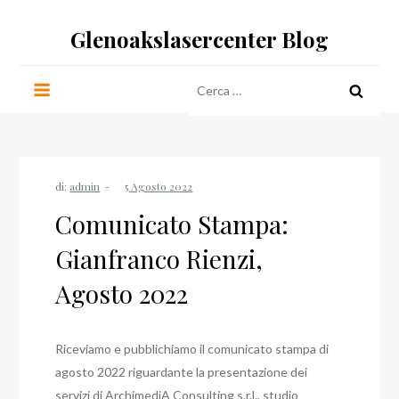
Salta
Glenoakslasercenter Blog
al
contenuto
Ricerca
per:
di:
admin
Comunicato Stampa:
Gianfranco Rienzi,
Agosto 2022
Riceviamo e pubblichiamo il comunicato stampa di
agosto 2022 riguardante la presentazione dei
servizi di ArchimediA Consulting s.r.l., studio