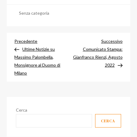
Senza categoria
Navigazione
Articolo
Articol
Precedente
Successivo
precedente
success
Ultime Notizie su
Comunicato Stampa:
articoli
Massimo Palombella,
Gianfranco Rienzi, Agosto
Monsignore al Duomo di
2022
Milano
Cerca
CERCA