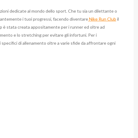
zioni dedicate al mondo dello sport. Che tu sia un dilettante o
tantemente i tuoi progressi, facendo diventare
Nike Run Club
il
app è stata creata appositamente per i runner ed oltre ad
mento e lo stretching per evitare gli infortuni. Per i
specifici di allenamento oltre a varie sfide da affrontare ogni