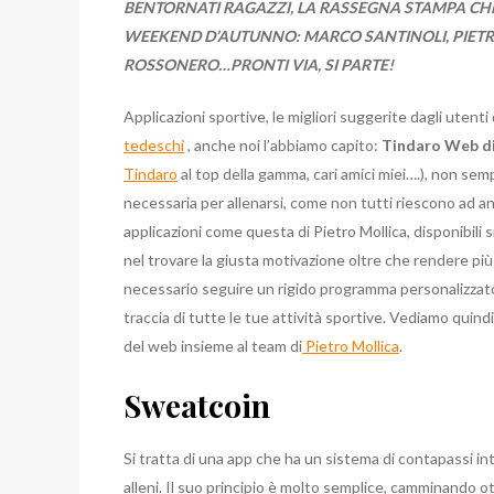
BENTORNATI RAGAZZI, LA RASSEGNA STAMPA CHE 
WEEKEND D’AUTUNNO: MARCO SANTINOLI, PIETR
ROSSONERO…PRONTI VIA, SI PARTE!
Applicazioni sportive, le migliori suggerite dagli utenti
tedeschi
, anche noi l’abbiamo capito:
Tindaro Web di
Tindaro
al top della gamma, cari amici miei….), non semp
necessaria per allenarsi, come non tutti riescono ad an
applicazioni come questa di Pietro Mollica, disponibil
nel trovare la giusta motivazione oltre che rendere più
necessario seguire un rigido programma personalizzato
traccia di tutte le tue attività sportive. Vediamo quindi
del web insieme al team di
Pietro Mollica
.
Sweatcoin
Si tratta di una app che ha un sistema di contapassi i
alleni. Il suo principio è molto semplice, camminando o