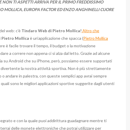
NON TI ASPETTI ARRIVA PER IL PRIMO FREDDISSIMO
O MOLLICA, EUROPA FACTOR ED ENZO ANGHINELLI CUORE
 del web: c’è
Tindaro Web di Pietro Mollica!
Altro che
 Pietro Mollica
è un’applicazione che spacca (
Pietro Mollica
re è facile trovare il tempo, il budget o la motivazione
dare a correre non appena ci si alza dal letto. Grazie ad alcune
i sia su Android che su iPhone, però, possiamo essere supportati
 divertente la nostra attività sportiva. Non è più strettamente
 o andare in palestra, con queste semplici app avrai sempre
 quali sono le migliori applicazioni sportive suggerite dagli utenti
ntegrato e con la quale puoi addirittura guadagnare mentre ti
tterrai delle monete elettroniche che potrai utilizzare per