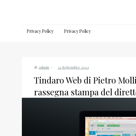
Salta
al
contenuto
Privacy Policy
Privacy Policy
di:
admin
Tindaro Web di Pietro Molli
rassegna stampa del diret