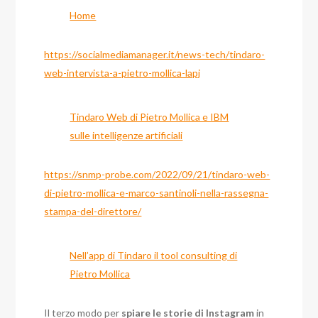
Home
https://socialmediamanager.it/news-tech/tindaro-
web-intervista-a-pietro-mollica-lapj
Tindaro Web di Pietro Mollica e IBM
sulle intelligenze artificiali
https://snmp-probe.com/2022/09/21/tindaro-web-
di-pietro-mollica-e-marco-santinoli-nella-rassegna-
stampa-del-direttore/
Nell’app di Tindaro il tool consulting di
Pietro Mollica
Il terzo modo per
spiare le storie di Instagram
in