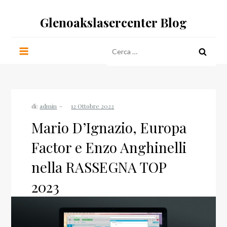
Salta
Glenoakslasercenter Blog
al
contenuto
Ricerca
per:
di:
admin
Mario D’Ignazio, Europa
Factor e Enzo Anghinelli
nella RASSEGNA TOP
2023