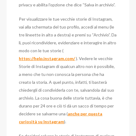
privacy e abilita l’opzione che dice “Salva in archivio”.
Per visualizzare le tue vecchie storie di Instagram,
vai alla schermata del tuo profilo, accedi al menu (le
tre lineette in alto a destra) e premi su “Archivio”. Da
lì, puoi ricondividere, evidenziare e interagire in altro
modo con le tue storie (
https://help.instagram.com/
). Vedere le vecchie
Storie di Instagram di qualcun altro non è possibile,
a meno che tu non conosca la persona che ha
creato la storia. A quel punto, infatti, ti basterà
chiedergli di condividerla con te, salvandola dal suo
archivio. La cosa buona delle storie tuttavia, è che
durano per 24 ore e ciò ti dà un sacco di tempo per
decidere se salvarne una (
anche per questa
curiosità su Instagram
).
Se desideri salvare la storia di Instagram di qualcun