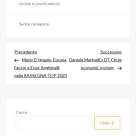
rischio in pochi minuti.
Senza categoria
Navigazione
Articolo
Articol
Precedente
Successivo
precedente
success
Mario D’Ignazio, Europa
Daniele Marinelli’s DT Circle
articoli
Factor e Enzo Anghinelli
economic system
nella RASSEGNA TOP 2023
Cerca
CERCA