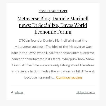
Dt
Socialize,
COMUNICATI STAMPA
Davos
Metaverse Blog, Daniele Marinell
World
news: Dt Socialize, Davos World
Economic
Economic Forum
Forum
DTCoin founder Daniele Marinelli aiming at the
Metaverse success! The idea of the Metaverse was
born in the 1992, when Neal Stephenson introduced the
concept of metaverse in its fanta-cyberpunk book Snow
Crash. At the time we were only talking about literature
and science fiction. Today the situation is a bit different
Metaverse
because mankind is…
Continue reading
Blog,
Daniele
di:
admin
Marinell
news: