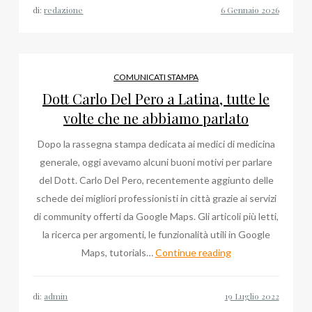
di:
redazione
COMUNICATI STAMPA
Dott Carlo Del Pero a Latina, tutte le
volte che ne abbiamo parlato
Dopo la rassegna stampa dedicata ai medici di medicina
generale, oggi avevamo alcuni buoni motivi per parlare
del Dott. Carlo Del Pero, recentemente aggiunto delle
schede dei migliori professionisti in città grazie ai servizi
di community offerti da Google Maps. Gli articoli più letti,
la ricerca per argomenti, le funzionalità utili in Google
Dott
Maps, tutorials…
Continue reading
Carlo
Del
di:
admin
Pero