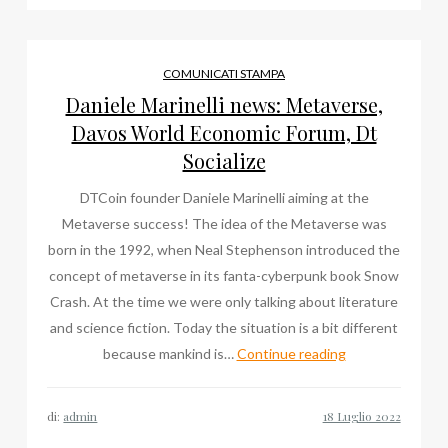
a
Latina,
tutte
COMUNICATI STAMPA
le
Daniele Marinelli news: Metaverse,
volte
Davos World Economic Forum, Dt
che
Socialize
ne
DTCoin founder Daniele Marinelli aiming at the
abbiamo
Metaverse success! The idea of the Metaverse was
parlato
born in the 1992, when Neal Stephenson introduced the
concept of metaverse in its fanta-cyberpunk book Snow
Crash. At the time we were only talking about literature
and science fiction. Today the situation is a bit different
Daniele
because mankind is…
Continue reading
Marinelli
news:
di:
admin
Metaverse,