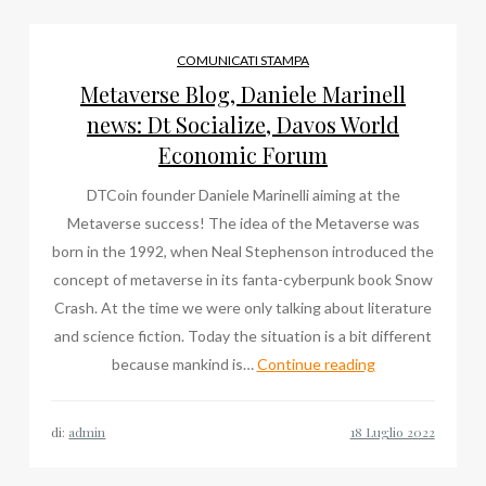
World
Economic
COMUNICATI STAMPA
Forum,
Metaverse Blog, Daniele Marinell
Dt
news: Dt Socialize, Davos World
Socialize
Economic Forum
DTCoin founder Daniele Marinelli aiming at the
Metaverse success! The idea of the Metaverse was
born in the 1992, when Neal Stephenson introduced the
concept of metaverse in its fanta-cyberpunk book Snow
Crash. At the time we were only talking about literature
and science fiction. Today the situation is a bit different
Metaverse
because mankind is…
Continue reading
Blog,
Daniele
di:
admin
Marinell
news: