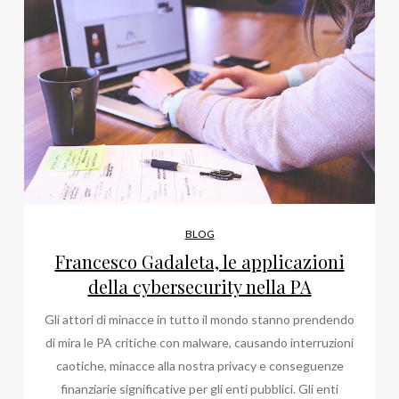
Maria
Pitorri
a
Roma?
BLOG
Francesco Gadaleta, le applicazioni
della cybersecurity nella PA
Gli attori di minacce in tutto il mondo stanno prendendo
di mira le PA critiche con malware, causando interruzioni
caotiche, minacce alla nostra privacy e conseguenze
finanziarie significative per gli enti pubblici. Gli enti