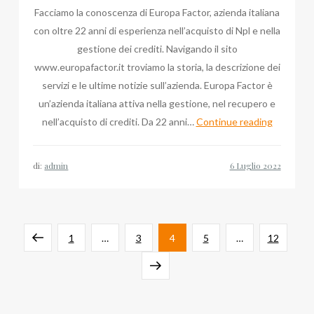
Facciamo la conoscenza di Europa Factor, azienda italiana
con oltre 22 anni di esperienza nell’acquisto di Npl e nella
gestione dei crediti. Navigando il sito
www.europafactor.it troviamo la storia, la descrizione dei
servizi e le ultime notizie sull’azienda. Europa Factor è
un’azienda italiana attiva nella gestione, nel recupero e
Europa
nell’acquisto di crediti. Da 22 anni…
Continue reading
Factor
SpA,
di:
admin
un
partner
globale
Paginazione
orientato
Pagina
Pagina
Pagina
Pagina
Pagina
Pagina
1
…
3
4
5
…
12
al
degli
precedente
Pagina
risultato
successiva
articoli