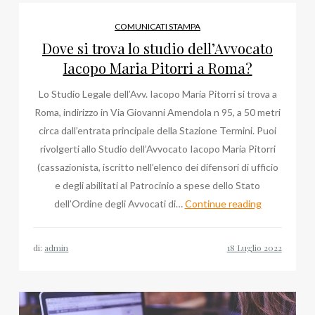
Dt
Socialize,
COMUNICATI STAMPA
Davos
Dove si trova lo studio dell’Avvocato
World
Iacopo Maria Pitorri a Roma?
Economic
Lo Studio Legale dell’Avv. Iacopo Maria Pitorri si trova a
Forum
Roma, indirizzo in Via Giovanni Amendola n 95, a 50 metri
circa dall’entrata principale della Stazione Termini. Puoi
rivolgerti allo Studio dell’Avvocato Iacopo Maria Pitorri
(cassazionista, iscritto nell’elenco dei difensori di ufficio
e degli abilitati al Patrocinio a spese dello Stato
Dove
dell’Ordine degli Avvocati di…
Continue reading
si
trova
di:
admin
lo
studio
dell’Avvocat
Iacopo