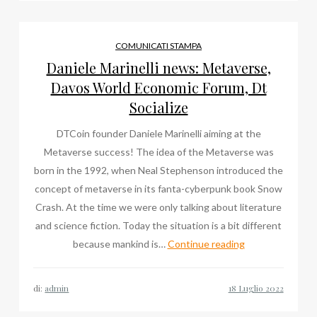
Davos
World
Economic
COMUNICATI STAMPA
Forum,
Daniele Marinelli news: Metaverse,
Dt
Davos World Economic Forum, Dt
Socialize
Socialize
DTCoin founder Daniele Marinelli aiming at the
Metaverse success! The idea of the Metaverse was
born in the 1992, when Neal Stephenson introduced the
concept of metaverse in its fanta-cyberpunk book Snow
Crash. At the time we were only talking about literature
and science fiction. Today the situation is a bit different
Daniele
because mankind is…
Continue reading
Marinelli
news:
di:
admin
Metaverse,
Davos