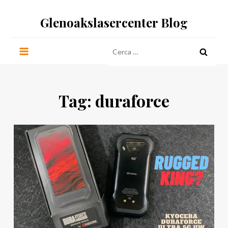
Salta
Glenoakslasercenter Blog
al
contenuto
Ricerca
per:
Tag:
duraforce