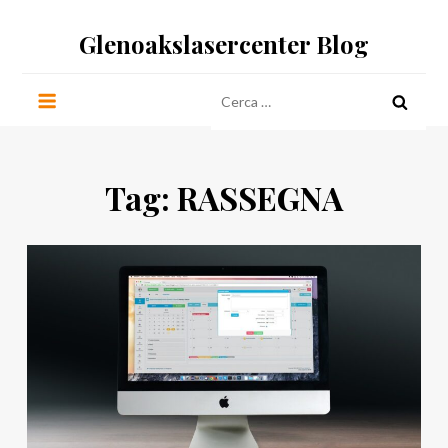
Salta
Glenoakslasercenter Blog
al
contenuto
Ricerca
per:
Tag:
RASSEGNA