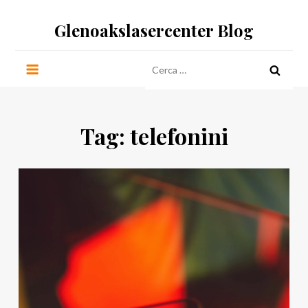
Salta
Glenoakslasercenter Blog
al
contenuto
Ricerca
per:
Tag:
telefonini