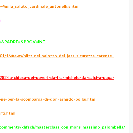
6-4mila_saluto_cardinale_antonelli.shtml
i
L=&PADRE=&PROV=INT
/01/16/news/blitz-nel-salotto-del-jazz-sicurezza-carente-
1282-la-chiesa-dei-poveri-da-fra-michele-da-calci-a-papa-
one-per-la-scomparsa-di-don-armido-pollai.htm
rti.html
/comments/khfsch/masterclass_con_mons_massimo_palombella/