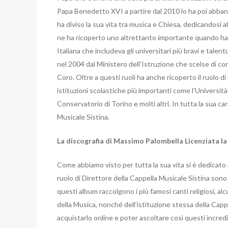
Papa Benedetto XVI a partire dal 2010 lo ha poi abb
ha diviso la sua vita tra musica e Chiesa, dedicandosi a
ne ha ricoperto uno altrettanto importante quando ha s
Italiana che includeva gli universitari più bravi e talen
nel 2004 dal Ministero dell’Istruzione che scelse di co
Coro. Oltre a questi ruoli ha anche ricoperto il ruolo d
istituzioni scolastiche più importanti come l’Università 
Conservatorio di Torino e molti altri. In tutta la sua c
Musicale Sistina.
La discografia di Massimo Palombella Licenziata la
Come abbiamo visto per tutta la sua vita si è dedicato all
ruolo di Direttore della Cappella Musicale Sistina sono s
questi album raccolgono i più famosi canti religiosi, al
della Musica, nonché dell’istituzione stessa della Cap
acquistarlo online e poter ascoltare così questi incredib