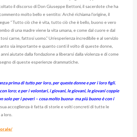
scoltato il discorso di Don Giuseppe Bettoni, il sacerdote che ha
n commento molto bello e sentito: Arché richiama l’origine, il
rosegue “Tutto ciò che è vita, tutto ciò che è bello, buono e vero
rembo di una madre viene la vita umana, e come dal cuore e dal
si carne, fattosi uomo.” Un’esperienza incredibile e al servizio
 quanto sia importante e quanto conti il volto di queste donne,
ni aiutate dalla fondazione a liberarsi dalla violenza e di come
il segno di queste esperienze drammatiche.
a prima di tutto per loro, per queste donne e per i loro figli.
on loro; e per i volontari, i giovani, le giovani, le giovani coppie
n solo per i poverì – cosa molto buona- ma più buono è con i
 sua accoglienza è fatta di storie e volti concreti di tutte le
a loro.
orale/