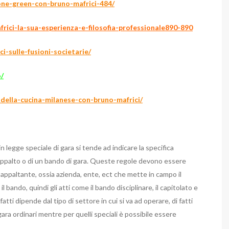
one-green-con-bruno-mafrici-484/
frici-la-sua-esperienza-e-filosofia-professionale890-890
-sulle-fusioni-societarie/
o/
e-della-cucina-milanese-con-bruno-mafrici/
 legge speciale di gara si tende ad indicare la specifica
d’appalto o di un bando di gara. Queste regole devono essere
e appaltante, ossia azienda, ente, ect che mette in campo il
 bando, quindi gli atti come il bando disciplinare, il capitolato e
fatti dipende dal tipo di settore in cui si va ad operare, di fatti
ara ordinari mentre per quelli speciali è possibile essere