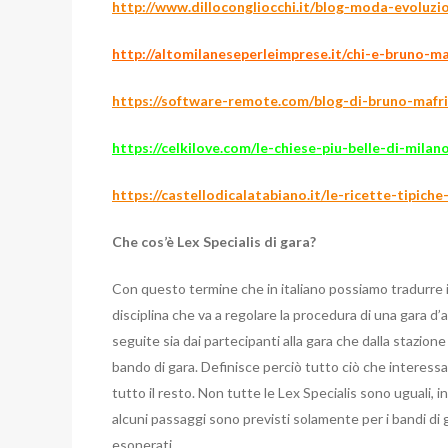
http://www.dillocongliocchi.it/blog-moda-evoluzi
http://altomilaneseperleimprese.it/chi-e-bruno-ma
https://software-remote.com/blog-di-bruno-mafrici
https://celkilove.com/le-chiese-piu-belle-di-milan
https://castellodicalatabiano.it/le-ricette-tipich
Che cos’è Lex Specialis di gara?
Con questo termine che in italiano possiamo tradurre in
disciplina che va a regolare la procedura di una gara 
seguite sia dai partecipanti alla gara che dalla stazion
bando di gara. Definisce perciò tutto ciò che interessa il
tutto il resto. Non tutte le Lex Specialis sono uguali, in
alcuni passaggi sono previsti solamente per i bandi di g
esonerati.