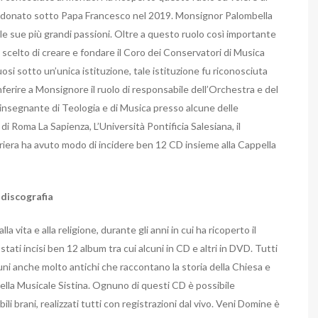
andonato sotto Papa Francesco nel 2019. Monsignor Palombella
lle sue più grandi passioni. Oltre a questo ruolo così importante
celto di creare e fondare il Coro dei Conservatori di Musica
tuosi sotto un’unica istituzione, tale istituzione fu riconosciuta
nferire a Monsignore il ruolo di responsabile dell’Orchestra e del
i insegnante di Teologia e di Musica presso alcune delle
di Roma La Sapienza, L’Università Pontificia Salesiana, il
arriera ha avuto modo di incidere ben 12 CD insieme alla Cappella
 discografia
a vita e alla religione, durante gli anni in cui ha ricoperto il
tati incisi ben 12 album tra cui alcuni in CD e altri in DVD. Tutti
cuni anche molto antichi che raccontano la storia della Chiesa e
pella Musicale Sistina. Ognuno di questi CD è possibile
ili brani, realizzati tutti con registrazioni dal vivo. Veni Domine è