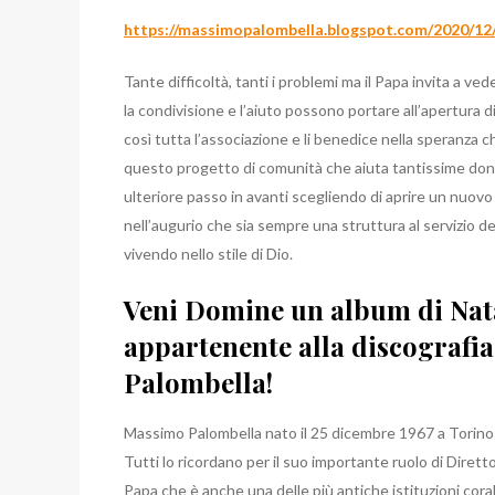
https://massimopalombella.blogspot.com/2020/1
Tante difficoltà, tanti i problemi ma il Papa invita a ve
la condivisione e l’aiuto possono portare all’apertura di
così tutta l’associazione e li benedice nella speranza 
questo progetto di comunità che aiuta tantissime donn
ulteriore passo in avanti scegliendo di aprire un nuo
nell’augurio che sia sempre una struttura al servizio d
vivendo nello stile di Dio.
Veni Domine un album di Nata
appartenente alla discograf
Palombella!
Massimo Palombella nato il 25 dicembre 1967 a Torino 
Tutti lo ricordano per il suo importante ruolo di Dirett
Papa che è anche una delle più antiche istituzioni cora