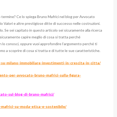
o termine? Ce lo spiega Bruno Mafrici nel blog per Avvocato
io Valori e altre prestigiose ditte di successo nelle costruzioni.
lo.
Se sei capitato in questo articolo sei sicuramente alla ricerca
i sicuramente capire meglio di cosa si tratta perché
n lo conosci, oppure vuoi approfondire l’argomento perché ti
o a scoprire di cosa si tratta e di tutte le sue caratteristiche.
i-su-milano-immobiliare-investimenti-in-crescita-in-citta/
ento-per-avvocato-bruno-mafrici-sulla-figura-
cato-sul-blog-di-bruno-mafrici/
-mafrici-su-moda-etica-e-sostenibile/