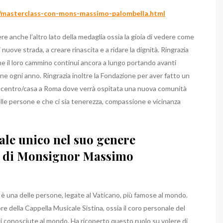
2/masterclass-con-mons-massimo-palombella.html
dere anche l’altro lato della medaglia ossia la gioia di vedere come
 nuove strada, a creare rinascita e a ridare la dignità. Ringrazia
che il loro cammino continui ancora a lungo portando avanti
e ogni anno. Ringrazia inoltre la Fondazione per aver fatto un
vo centro/casa a Roma dove verrà ospitata una nuova comunità
elle persone e che ci sia tenerezza, compassione e vicinanza
le unico nel suo genere
ia di Monsignor Massimo
è una delle persone, legate al Vaticano, più famose al mondo.
ore della Cappella Musicale Sistina, ossia il coro personale del
li conosciute al mondo. Ha ricoperto questo ruolo su volere di