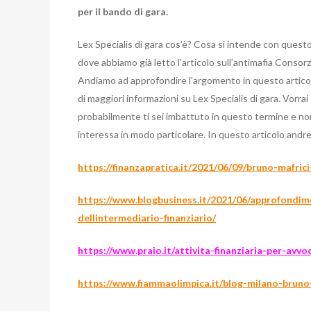
per il bando di gara.
Lex Specialis di gara cos’è? Cosa si intende con quest
dove abbiamo già letto l’articolo sull’antimafia Consorz
Andiamo ad approfondire l’argomento in questo artico
di maggiori informazioni su Lex Specialis di gara. Vorra
probabilmente ti sei imbattuto in questo termine e no
interessa in modo particolare. In questo articolo andrem
https://finanzapratica.it/2021/06/09/bruno-mafric
https://www.blogbusiness.it/2021/06/approfondim
dellintermediario-finanziario/
https://www.praio.it/attivita-finanziaria-per-avvo
https://www.fiammaolimpica.it/blog-milano-bruno