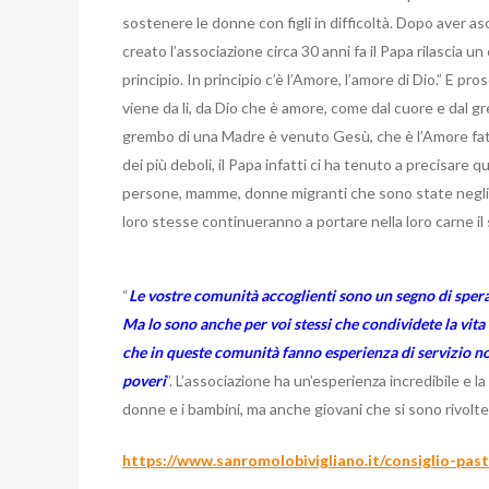
sostenere le donne con figli in difficoltà. Dopo aver a
creato l’associazione circa 30 anni fa il Papa rilascia u
principio. In principio c’è l’Amore, l’amore di Dio.” E p
viene da li, da Dio che è amore, come dal cuore e dal g
grembo di una Madre è venuto Gesù, che è l’Amore fatto
dei più deboli, il Papa infatti ci ha tenuto a precisare
persone, mamme, donne migranti che sono state negli an
loro stesse continueranno a portare nella loro carne 
“
Le vostre comunità accoglienti sono un segno di speranz
Ma lo sono anche per voi stessi che condividete la vita c
che in queste comunità fanno esperienza di servizio no
poveri
”. L’associazione ha un’esperienza incredibile e la
donne e i bambini, ma anche giovani che si sono rivolte 
https://www.sanromolobivigliano.it/consiglio-past