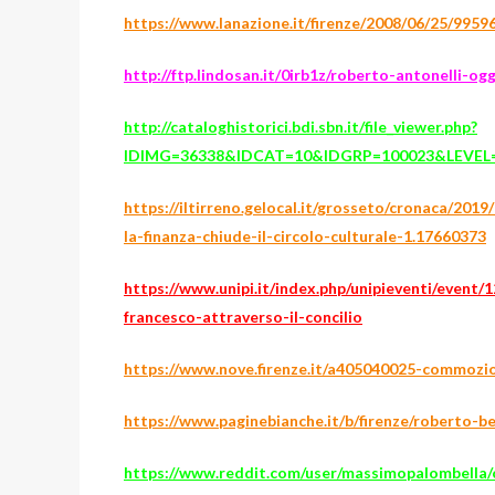
https://www.lanazione.it/firenze/2008/06/25/9959
http://ftp.lindosan.it/0irb1z/roberto-antonelli-ogg
http://cataloghistorici.bdi.sbn.it/file_viewer.php?
IDIMG=36338&IDCAT=10&IDGRP=100023&LEVE
https://iltirreno.gelocal.it/grosseto/cronaca/2019
la-finanza-chiude-il-circolo-culturale-1.17660373
https://www.unipi.it/index.php/unipieventi/event/
francesco-attraverso-il-concilio
https://www.nove.firenze.it/a405040025-commozi
https://www.paginebianche.it/b/firenze/roberto-be
https://www.reddit.com/user/massimopalombella