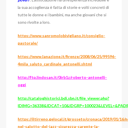
la sua accoglienza è fatta di storie e volti concreti di
tutte le donne e i bambini, ma anche giovani che si
sono rivolte a loro.
https://www.sanromolobivigliano.it/consiglio-
pastorale/
https://www.lanazione.it/firenze/2008/06/25/99596-
4mila_saluto_cardinale_antonelli.shtml
http://ftp.lindosan.it/0irb1z/roberto-antonelli-
oggi
http://cataloghistorici.bdi.sbn.it/file_viewer.php?
IDIMG=36338&IDCAT=10&IDGRP=100023&LEVEL=&PAD
https://iltirreno.gelocal.it/grosseto/cronaca/2019/01/16/n
nel-salotto-del-jazz-sicurezza-carente-la-