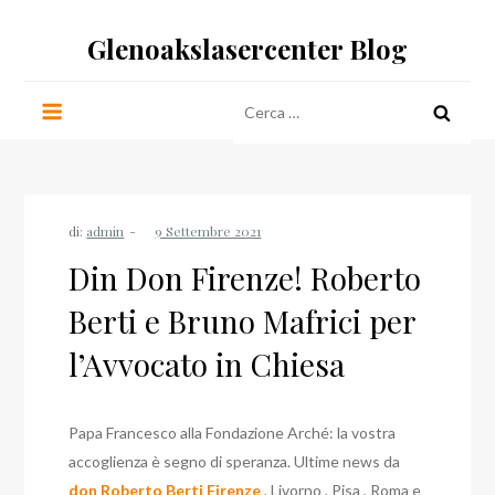
Salta
Glenoakslasercenter Blog
al
contenuto
Ricerca
per:
di:
admin
Din Don Firenze! Roberto
Berti e Bruno Mafrici per
l’Avvocato in Chiesa
Papa Francesco alla Fondazione Arché: la vostra
accoglienza è segno di speranza. Ultime news da
don Roberto Berti Firenze
, Livorno , Pisa , Roma e