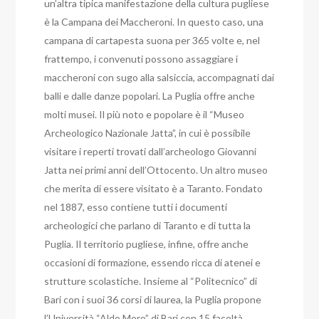
un’altra tipica manifestazione della cultura pugliese
è la Campana dei Maccheroni. In questo caso, una
campana di cartapesta suona per 365 volte e, nel
frattempo, i convenuti possono assaggiare i
maccheroni con sugo alla salsiccia, accompagnati dai
balli e dalle danze popolari. La Puglia offre anche
molti musei. Il più noto e popolare è il “Museo
Archeologico Nazionale Jatta”, in cui è possibile
visitare i reperti trovati dall’archeologo Giovanni
Jatta nei primi anni dell’Ottocento. Un altro museo
che merita di essere visitato è a Taranto. Fondato
nel 1887, esso contiene tutti i documenti
archeologici che parlano di Taranto e di tutta la
Puglia. Il territorio pugliese, infine, offre anche
occasioni di formazione, essendo ricca di atenei e
strutture scolastiche. Insieme al “Politecnico” di
Bari con i suoi 36 corsi di laurea, la Puglia propone
l’Università “Aldo Moro” di Bari con 15 facoltà,