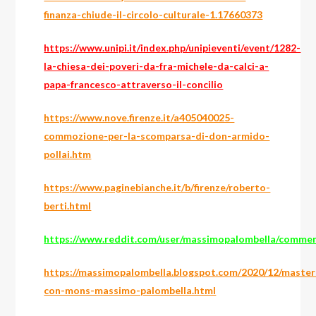
finanza-chiude-il-circolo-culturale-1.17660373
https://www.unipi.it/index.php/unipieventi/event/1282-
la-chiesa-dei-poveri-da-fra-michele-da-calci-a-
papa-francesco-attraverso-il-concilio
https://www.nove.firenze.it/a405040025-
commozione-per-la-scomparsa-di-don-armido-
pollai.htm
https://www.paginebianche.it/b/firenze/roberto-
berti.html
https://www.reddit.com/user/massimopalombella/comme
https://massimopalombella.blogspot.com/2020/12/master
con-mons-massimo-palombella.html