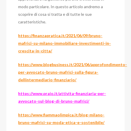
modo particolare. In questo articolo andremo a
scoprire di cosa si tratta e di tutte le sue
caratteristiche.
https://finanzapratica.it/2021/06/09/bruno-
mafrici-su-milano-immobiliare-investimenti-in-
crescita-in-citta/
https://www.blogbusiness.it/2021/06/approfondimento-
per-avvocato-bruno-mafrici-sulla-figura-
dellintermediario-finanziario/
https://www.praio.it/attivita-finanziaria-per-
avvocato-sul-blog-di-bruno-mafrici/
https://www.fiammaolimpica.it/blog-milano-
bruno-mafrici-su-moda-etica-e-sostenibile/