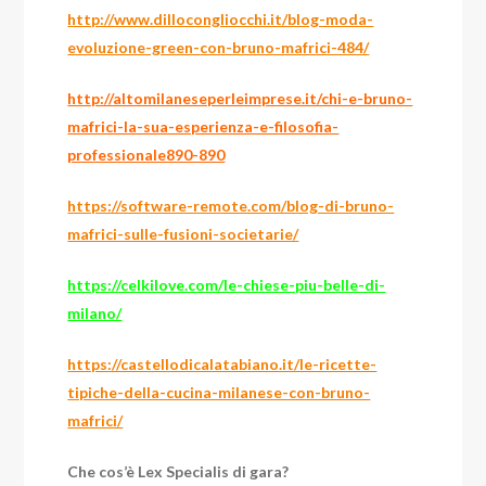
http://www.dillocongliocchi.it/blog-moda-
evoluzione-green-con-bruno-mafrici-484/
http://altomilaneseperleimprese.it/chi-e-bruno-
mafrici-la-sua-esperienza-e-filosofia-
professionale890-890
https://software-remote.com/blog-di-bruno-
mafrici-sulle-fusioni-societarie/
https://celkilove.com/le-chiese-piu-belle-di-
milano/
https://castellodicalatabiano.it/le-ricette-
tipiche-della-cucina-milanese-con-bruno-
mafrici/
Che cos’è Lex Specialis di gara?