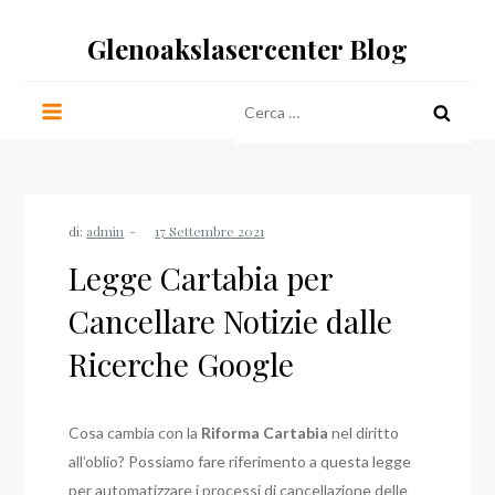
Salta
Glenoakslasercenter Blog
al
contenuto
Ricerca
per:
di:
admin
Legge Cartabia per
Cancellare Notizie dalle
Ricerche Google
Cosa cambia con la
Riforma Cartabia
nel diritto
all’oblio? Possiamo fare riferimento a questa legge
per automatizzare i processi di cancellazione delle