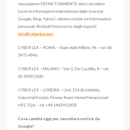
reputazione DEFINITIVAMENTE devi cancellare
tutte le informazioni indesiderate dalle ricerche
Google, Bing, Yahoo!, elimina notizie ed informazioni
personali. Richiedi l’intervento degli esperti:
info@cyberlex.net
.
CYBER LEX – ROMA – Viale delle Milizie, 96 – tel. 06
3975 4846
CYBER LEX – MILANO – Via G. De Castillia, 8 – tel.
02 6900 5600
CYBER LEX – LONDRA – Unit 12A Brickfields,
Industrial Estate, Finway Road, Hemel Hempstead
HP2 7QA – tel +44 1442915858
Cosa cambia oggi per cancellare notizie da
Google?