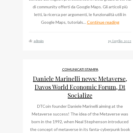
di community offerti da Google Maps. Gli articoli più
letti, la ricerca per argomenti, le funzionalità utili in
Dott
Google Maps, tutorials…
Continue reading
Carlo
Del
di:
admin
Pero
a
Latina,
tutte
COMUNICATI STAMPA
le
Daniele Marinelli news: Metaverse,
volte
Davos World Economic Forum, Dt
che
Socialize
ne
DTCoin founder Daniele Marinelli aiming at the
abbiam
Metaverse success! The idea of the Metaverse was
parlato
born in the 1992, when Neal Stephenson introduced
the concept of metaverse in its fanta-cyberpunk book