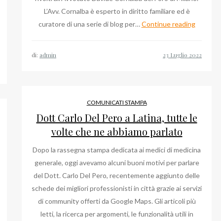
L’Avv. Cornalba è esperto in diritto familiare ed è
Avvocat
curatore di una serie di blog per…
Continue reading
Davide
Cornalba
di:
admin
il
diritto
alla
casa
COMUNICATI STAMPA
familiare
Dott Carlo Del Pero a Latina, tutte le
volte che ne abbiamo parlato
Dopo la rassegna stampa dedicata ai medici di medicina
generale, oggi avevamo alcuni buoni motivi per parlare
del Dott. Carlo Del Pero, recentemente aggiunto delle
o
schede dei migliori professionisti in città grazie ai servizi
di community offerti da Google Maps. Gli articoli più
letti, la ricerca per argomenti, le funzionalità utili in