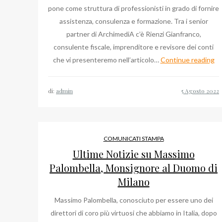
pone come struttura di professionisti in grado di fornire
assistenza, consulenza e formazione. Tra i senior
partner di ArchimediA c’è Rienzi Gianfranco,
consulente fiscale, imprenditore e revisore dei conti
Co
che vi presenteremo nell’articolo…
Continue reading
St
Gi
di:
admin
Ri
Ag
20
COMUNICATI STAMPA
Ultime Notizie su Massimo
Palombella, Monsignore al Duomo di
Milano
Massimo Palombella, conosciuto per essere uno dei
direttori di coro più virtuosi che abbiamo in Italia, dopo