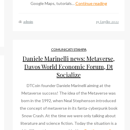
Dott
Google Maps, tutorials…
Continue reading
Carlo
Del
niele
di:
admin
Pero
inelli
a
ws:
Latina,
taverse,
tutte
vos
COMUNICATI STAMPA
le
rld
Daniele Marinelli news: Metaverse,
volte
onomic
Davos World Economic Forum, Dt
che
rum,
Socialize
ne
DTCoin founder Daniele Marinelli aiming at the
abbiamo
ialize
Metaverse success! The idea of the Metaverse was
parlato
born in the 1992, when Neal Stephenson introduced
the concept of metaverse in its fanta-cyberpunk book
Snow Crash. At the time we were only talking about
literature and science fiction. Today the situation is a