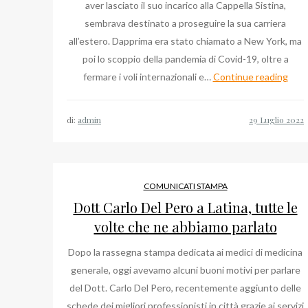
aver lasciato il suo incarico alla Cappella Sistina,
sembrava destinato a proseguire la sua carriera
all’estero. Dapprima era stato chiamato a New York, ma
poi lo scoppio della pandemia di Covid-19, oltre a
Ulti
fermare i voli internazionali e…
Continue reading
Noti
su
di:
admin
Mas
Palo
Mons
al
COMUNICATI STAMPA
Duo
Dott Carlo Del Pero a Latina, tutte le
di
volte che ne abbiamo parlato
Mila
Dopo la rassegna stampa dedicata ai medici di medicina
generale, oggi avevamo alcuni buoni motivi per parlare
del Dott. Carlo Del Pero, recentemente aggiunto delle
schede dei migliori professionisti in città grazie ai servizi