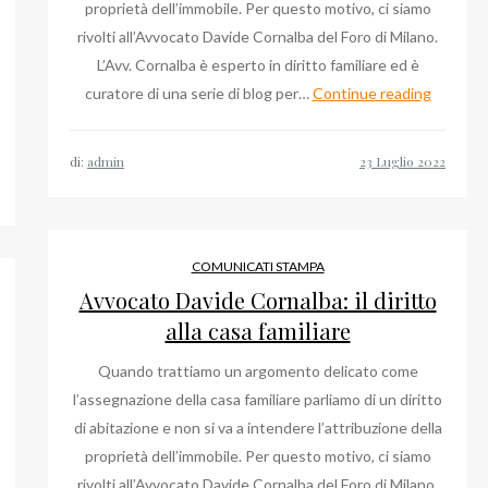
proprietà dell’immobile. Per questo motivo, ci siamo
rivolti all’Avvocato Davide Cornalba del Foro di Milano.
L’Avv. Cornalba è esperto in diritto familiare ed è
Avvocat
curatore di una serie di blog per…
Continue reading
me
Davide
zie
Cornalba
di:
admin
il
simo
diritto
mbella,
alla
ignore
casa
COMUNICATI STAMPA
familiare
Avvocato Davide Cornalba: il diritto
mo
alla casa familiare
Quando trattiamo un argomento delicato come
no
l’assegnazione della casa familiare parliamo di un diritto
di abitazione e non si va a intendere l’attribuzione della
proprietà dell’immobile. Per questo motivo, ci siamo
rivolti all’Avvocato Davide Cornalba del Foro di Milano.