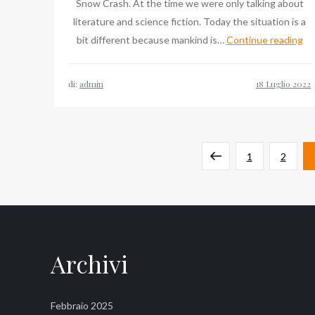
Snow Crash. At the time we were only talking about
literature and science fiction. Today the situation is a
Me
bit different because mankind is…
Continue reading
Bl
Da
di:
admin
Mar
ne
Dt
Paginazione
Soc
Pagina
Pagina
Pagina
1
2
Da
degli
precedente
Wo
Ec
articoli
Fo
Archivi
Febbraio 2025