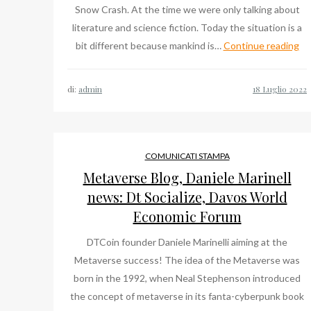
Snow Crash. At the time we were only talking about
literature and science fiction. Today the situation is a
Da
bit different because mankind is…
Continue reading
Mar
ne
di:
admin
Me
Da
Wo
Ec
COMUNICATI STAMPA
Fo
Metaverse Blog, Daniele Marinell
Dt
news: Dt Socialize, Davos World
Soc
Economic Forum
DTCoin founder Daniele Marinelli aiming at the
Metaverse success! The idea of the Metaverse was
born in the 1992, when Neal Stephenson introduced
the concept of metaverse in its fanta-cyberpunk book