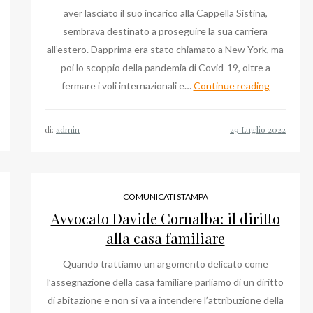
aver lasciato il suo incarico alla Cappella Sistina,
sembrava destinato a proseguire la sua carriera
all’estero. Dapprima era stato chiamato a New York, ma
poi lo scoppio della pandemia di Covid-19, oltre a
municato
Ultime
fermare i voli internazionali e…
Continue reading
ampa:
Notizie
anfranco
su
di:
admin
enzi,
Massimo
osto
Palombell
22
Monsigno
al
COMUNICATI STAMPA
Duomo
Avvocato Davide Cornalba: il diritto
di
alla casa familiare
Milano
Quando trattiamo un argomento delicato come
l’assegnazione della casa familiare parliamo di un diritto
di abitazione e non si va a intendere l’attribuzione della